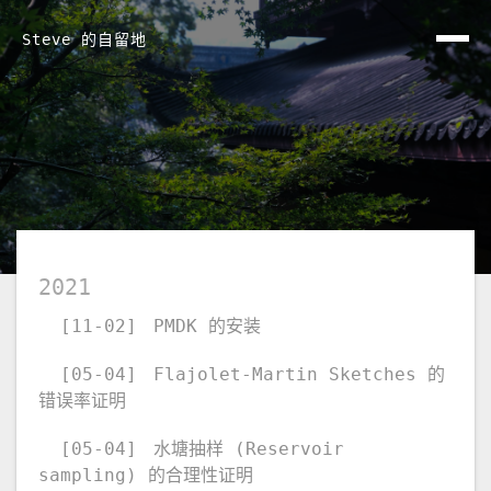
Steve 的自留地
2021
[11-02]
PMDK 的安装
[05-04]
Flajolet-Martin Sketches 的
错误率证明
[05-04]
水塘抽样 (Reservoir
sampling) 的合理性证明